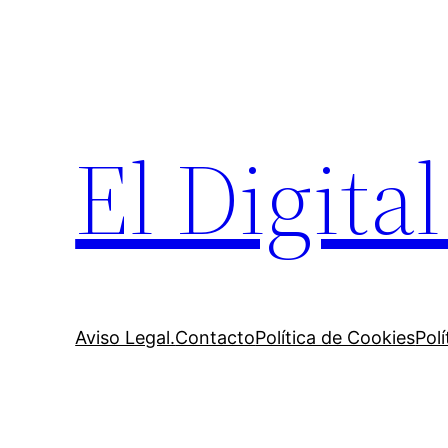
Saltar
al
contenido
El Digita
Aviso Legal.
Contacto
Política de Cookies
Polí