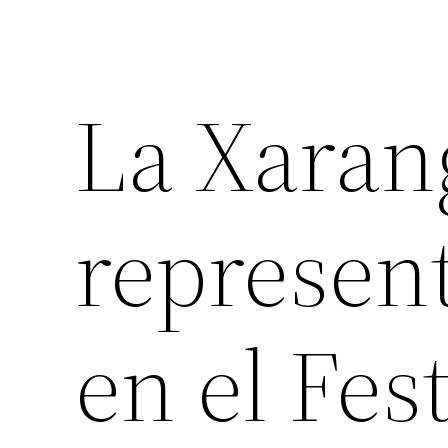
La Xara
represent
en el Fes