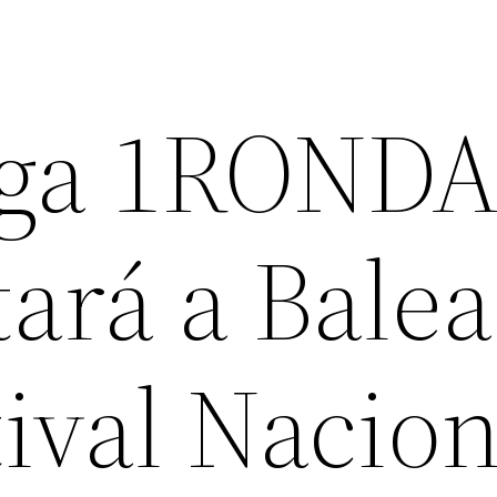
nga 1ROND
ará a Balea
tival Nacion