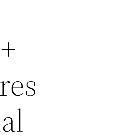
A+
res
al